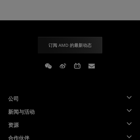
订阅 AMD 的最新动态
Weixin
Weibo
Bilibili
Subscriptions
公司
关于 AMD
新闻与活动
管理团队
新闻中心
资源
企业责任
活动
就业机会
开发中心
合作伙伴
媒体库