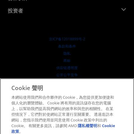
联系我们
博客
AMD 合作伙伴中心
投资者
成功案例
授权经销商
研讨会
投资者关系
AMD 大学计划
探索资源
财务信息
董事会
京ICP备12018899号-2
治理文件
​条款和条件
SEC 报告
隐私
商标
供应链透明度
公开公平竞争
英国税收策略
Cookie 聲明
Cookie 政策
Cookie 設定
本網站使用我們和合作夥伴的 Cookie，為您提供更加便捷和
個人化的瀏覽體驗。 Cookie 將有用的資訊儲存在您的電腦
上，以幫助我們提高我們網站的效率和與您的相關性。 在某
© 2026 Advanced Micro Devices, Inc.
些情況下，它們對於使網站正常運行至關重要。 透過造訪本
網站，您指示我們使用並同意使用 Cookie 政策中列出的
Cookie。 有關更多資訊，請參閱 AMD
隱私權聲明
和
Cookie
政策
。