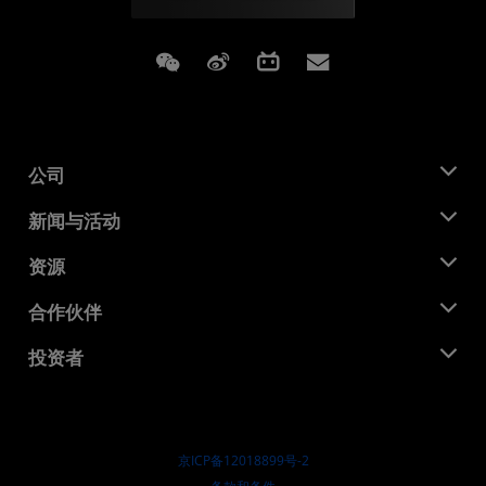
Weixin
Weibo
Bilibili
Subscriptions
公司
关于 AMD
新闻与活动
管理团队
新闻中心
资源
企业责任
活动
就业机会
开发中心
合作伙伴
媒体库
联系我们
博客
AMD 合作伙伴中心
投资者
成功案例
授权经销商
研讨会
投资者关系
AMD 大学计划
探索资源
财务信息
董事会
京ICP备12018899号-2
治理文件